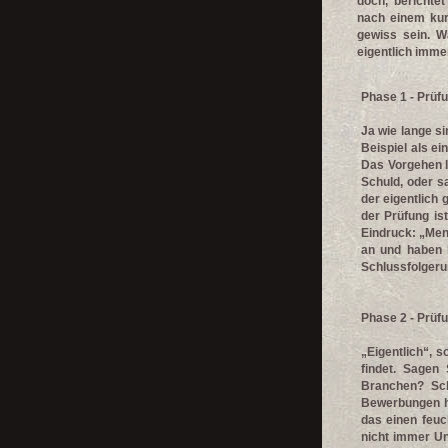
doch, berichte
nach einem ku
gewiss sein. W
eigentlich imme
Phase 1 - Prüf
Ja wie lange si
Beispiel als e
Das Vorgehen la
Schuld, oder sa
der eigentlich g
der Prüfung is
Eindruck: „Men
an und haben k
Schlussfolgerun
Phase 2 - Prüf
„Eigentlich“, 
findet. Sagen
Branchen? Sch
Bewerbungen ha
das einen feuc
nicht immer Un