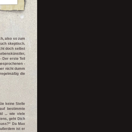
ch, also so zum
auch skeptisch.
icht doch selbst
 Lebenskünstler,
 - Der erste Teil
sgesprochenen -
cher nicht dumm
regelmäßig die
ie keine Stelle
 auf bestimmte
 ... wie viele
ens, geht Dich
 muss?“ Da Max
Außerdem ist er