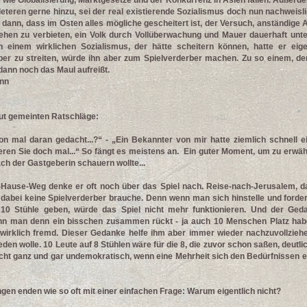
 wie Globalisierung, Marktgesetze und der Konkurrenz in Asien fallen. Außerde
deteren gerne hinzu, sei der real existierende Sozialismus doch nun nachweisli
 dann, dass im Osten alles mögliche gescheitert ist, der Versuch, anständige 
hen zu verbieten, ein Volk durch Vollüberwachung und Mauer dauerhaft unte
n einem wirklichen Sozialismus, der hätte scheitern können, hatte er eige
er zu streiten, würde ihn aber zum Spielverderber machen. Zu so einem, de
ann noch das Maul aufreißt.
ann
gut gemeinten Ratschläge:
n mal daran gedacht...?“ - „Ein Bekannter von mir hatte ziemlich schnell e
obieren Sie doch mal...“ So fängt es meistens an. Ein guter Moment, um zu erw
ch der Gastgeberin schauern wollte...
ause-Weg denke er oft noch über das Spiel nach. Reise-nach-Jerusalem, da
abei keine Spielverderber brauche. Denn wenn man sich hinstelle und forder
 10 Stühle geben, würde das Spiel nicht mehr funktionieren. Und der Ged
nn man denn ein bisschen zusammen rückt - ja auch 10 Menschen Platz habe
wirklich fremd. Dieser Gedanke helfe ihm aber immer wieder nachzuvollzie
eden wolle. 10 Leute auf 8 Stühlen wäre für die 8, die zuvor schon saßen, deutl
cht ganz und gar undemokratisch, wenn eine Mehrheit sich den Bedürfnissen e
gen enden wie so oft mit einer einfachen Frage: Warum eigentlich nicht?