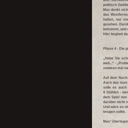
aus. Stichworte
politisch Gebil
Max denkt sich
das Westfernse
halten, nur vo
gesehen. Darüb
bekommt, und d
Hier beginnt d
Phase 4 - Die 
„Habe Sie scho
weil...“ - „Pr
sowieso mal na
Auf dem Nach-H
Auch das man d
solle es auch
8 Stühlen - we
dem Spiel nun 
darüber nicht r
Und wäre es ni
beugen sollte.
Max‘ Überlegun