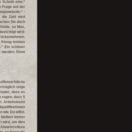
Schnitt eine,“
te Frage auf der
ungswebsite.“ -
 die Zahl wird
machen Sie doch
telle, so Max,
ezichtigt wird:
zurückzunehmen.
am Abzug meines
.“ Ein schöner
zu werden. Denn
offensichtliche
erträglich zeige
ispiel, dass es
h sagen, dass 5
en Arbeitslosen
qualifikationen
 wie Du willst.
n bleiben immer
t wird, um dies
t Abwehrreflexe