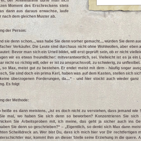
t er, der Anteilnahme dürfe man sich
rzen Moment des Erschreckens stets
as dann aus daraus erwachse, laufe
r nach dem gleichen Muster ab.
ung der Person:
nd sie denn schon..., was habe Sie denn vorher gemacht..., würden Sie denn au
infacher Verkäufer. Die Leute sind durchaus nicht ohne Wohlwollen, aber eben 
utet: Bevor man sich ein Urteil bildet, will erst geprüft sein, ob er nicht vielle
gen wir es etwas freundlicher: mitverantwortlich, sei. Vielleicht ist es ja ein
ar nicht so richtig will, oder er ist zu anspruchsvoll, zu schwierig, zu unflexibel.
t, so Max, meist gut zu bestehen. Er endet meist mit dem - häufig sogar au
sch, Sie sind doch ein prima Kerl, haben was auf dem Kasten, stellen sich si
eine überzogenen Forderungen, da....“ - und hier stockt auch wieder ganz 
g. Es folgt
ung der Methode:
so heiße es dann meistens, „ist es doch nicht zu verstehen, dass jemand wie S
 Sie mal, wo haben Sie sich denn so beworben? Konzentrieren Sie sich
icken Sie Arbeitsproben mit, ich meine, das geht ja sicher auch ins Geld
ben Sie denn so geschrieben?“ – „Eigentlich, so denkt sich Max dann meist
hten Scheißdreck an. Wer bist Du, dass ich mich hier vor Dir rechtfertigen
terschichtler war, kommt ihm an dieser Stelle seine Erziehung in die quere. 