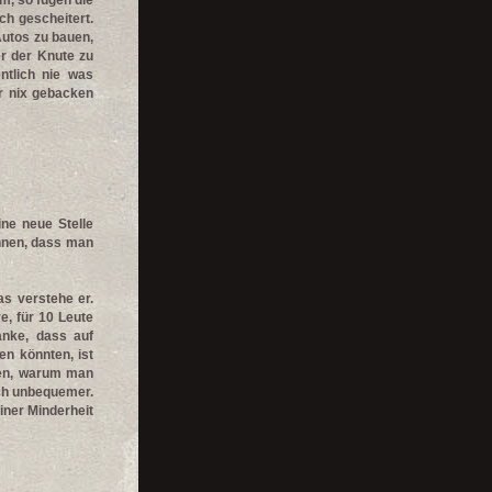
m, so fügen die
ch gescheitert.
Autos zu bauen,
r der Knute zu
ntlich nie was
r nix gebacken
ine neue Stelle
ähnen, dass man
s verstehe er.
e, für 10 Leute
anke, dass auf
n könnten, ist
hen, warum man
ich unbequemer.
iner Minderheit