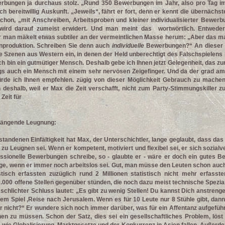
rbungen ja durchaus stolz. „Rund 350 Bewerbungen im Jahr, also pro Tag im 
ch bereitwillig Auskunft. „Jeweils“, fährt er fort, denn er kennt die übernächs
schon, „mit Anschreiben, Arbeitsproben und kleiner individualisierter Bewerb
 wird darauf zumeist erwidert. Und man meint das wortwörtlich. Entweder
er man mäkelt etwas subtiler an der vermeintlichen Masse herum: „Aber das 
enproduktion. Schreiben Sie denn auch
individuelle
Bewerbungen?“ An dieser S
e Szenen aus Western ein, in denen der Held unberechtigt des Falschspielens b
ich bin ein gutmütiger Mensch. Deshalb gebe ich Ihnen jetzt Gelegenheit, das 
ings auch ein Mensch mit einem sehr nervösen Zeigefinger. Und da der grad 
würde ich Ihnen empfehlen. zügig von dieser Möglichkeit Gebrauch zu machen
deshalb, weil er Max die Zeit verschafft, nicht zum Party-Stimmungskiller 
Zeit für
drängende Leugnung:
standenen Einfältigkeit hat Max, der Unterschichtler, lange geglaubt, dass das 
 zu Leugnen sei. Wenn er kompetent, motiviert und flexibel sei, er sich sozialv
essionelle Bewerbungen schreibe, so - glaubte er - wäre er doch ein gutes Be
iege, wenn er immer noch arbeitslos sei. Gut, man müsse den Leuten schon auc
istisch erfassten zuzüglich rund 2 Millionen statistisch nicht mehr erfasst
.000 offene Stellen gegenüber stünden, die noch dazu meist technische Spezial
schlichter Schluss lautet: „Es gibt zu wenig Stellen! Du kannst Dich anstrengen
 dem Spiel ‚Reise nach Jerusalem. Wenn es für 10 Leute nur 8 Stühle gibt, dan
r nicht?“ Er wundere sich noch immer darüber, was für ein Affentanz aufgeführ
hen zu müssen. Schon der Satz, dies sei ein gesellschaftliches Problem, lös