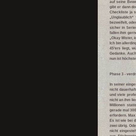
auf seine Bewe
gibt er dann do
Checkliste ja 
„Unglaublich“
bezweifelt, od
sicher in Seri
fallen ihm gern
„Okay Mister, 
Ich bin allerd
45‘ers liegt, 
Gedanke. Auch 
nun ist höchste 
Phase 3 - ver
In seiner einge
nicht dauerhaft
und viele prof
nicht an ihm l
Millionen stat
gerade mal 300
erfordern. Max 
Es ist wie bei
zwei übrig. Ode
nicht eingeste