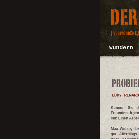
Wundern
EDDY RENARD
Kennen Sie da
Freunden, irgen
ihn: Einen Arbei
Max Weber, der 
gut. Allerding