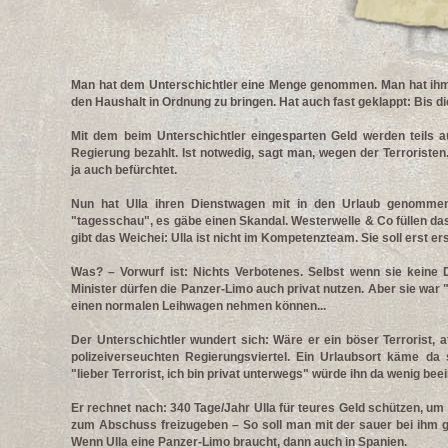
Man hat dem Unterschichtler eine Menge genommen. Man hat ihm 
den Haushalt in Ordnung zu bringen. Hat auch fast geklappt: Bis d
Mit dem beim Unterschichtler eingesparten Geld werden teils 
Regierung bezahlt. Ist notwedig, sagt man, wegen der Terroriste
ja auch befürchtet.
Nun hat Ulla ihren Dienstwagen mit in den Urlaub genomme
"tagesschau", es gäbe einen Skandal. Westerwelle & Co füllen d
gibt das Weichei: Ulla ist nicht im Kompetenzteam. Sie soll erst ers
Was? – Vorwurf ist: Nichts Verbotenes. Selbst wenn sie keine D
Minister dürfen die Panzer-Limo auch privat nutzen. Aber sie war 
einen normalen Leihwagen nehmen können...
Der Unterschichtler wundert sich: Wäre er ein böser Terrorist, at
polizeiverseuchten Regierungsviertel. Ein Urlaubsort käme da
"lieber Terrorist, ich bin privat unterwegs" würde ihn da wenig bee
Er rechnet nach: 340 Tage/Jahr Ulla für teures Geld schützen, um
zum Abschuss freizugeben – So soll man mit der sauer bei ihm 
Wenn Ulla eine Panzer-Limo braucht, dann auch in Spanien.