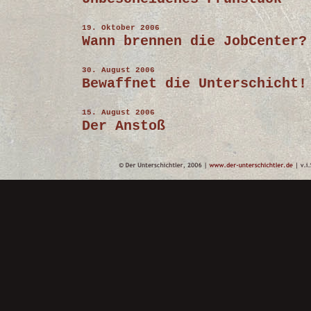
19. Oktober 2006
Wann brennen die JobCenter?
30. August 2006
Bewaffnet die Unterschicht!
15. August 2006
Der Anstoß